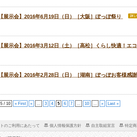
【展示会】2016年6月19日（日）［大阪］ぽっぽ祭り
【展示会】2016年3月12日（土）［高松］くらし快適！エ
【展示会】2016年2月28日（日）［湖南］ぽっぽお客様感
5 / 10
« First
«
...
3
4
5
6
7
...
10
...
»
Last »
トのご利用にあたって
個人情報保護方針
自主取組宣言
特定商