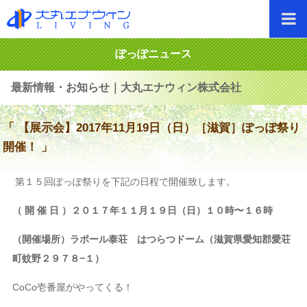
ぽっぽニュース
最新情報・お知らせ｜大丸エナウィン株式会社
「 【展示会】2017年11月19日（日）［滋賀］ぽっぽ祭り
開催！ 」
第１５回ぽっぽ祭りを下記の日程で開催致します。
（ 開 催 日 ）２０１７年１１月１９日（日）１０時〜１６時
（開催場所）ラポール泰荘 はつらつドーム（滋賀県愛知郡愛荘
町蚊野２９７８−１）
CoCo壱番屋がやってくる！