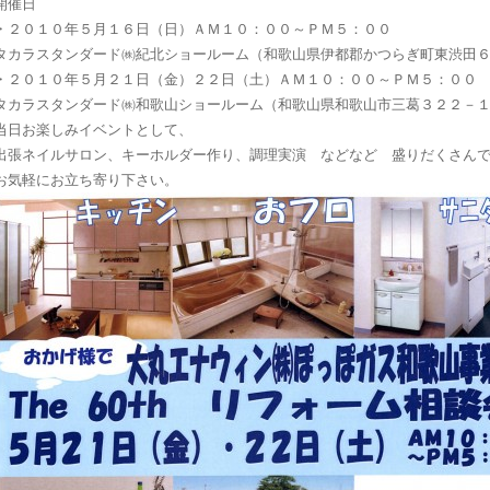
開催日
・２０１０年５月１６日（日）ＡＭ１０：００～ＰＭ５：００
タカラスタンダード㈱紀北ショールーム（和歌山県伊都郡かつらぎ町東渋田
・２０１０年５月２１日（金）２２日（土）ＡＭ１０：００～ＰＭ５：００
タカラスタンダード㈱和歌山ショールーム（和歌山県和歌山市三葛３２２－
当日お楽しみイベントとして、
出張ネイルサロン、キーホルダー作り、調理実演 などなど 盛りだくさんで
お気軽にお立ち寄り下さい。