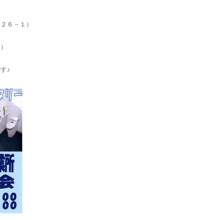
６２６－１）
１）
す♪