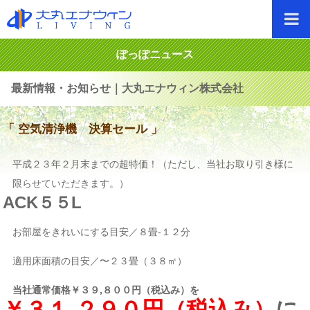
ぽっぽニュース
最新情報・お知らせ｜大丸エナウィン株式会社
「 空気清浄機 決算セール 」
平成２３年２月末までの超特価！（ただし、当社お取り引き様に
限らせていただきます。）
ACK５５L
お部屋をきれいにする目安／８畳-１２分
適用床面積の目安／〜２３畳（３８㎡）
当社通常価格￥３９,８００円（税込み）を
￥３１,２９０円（税込み）
に