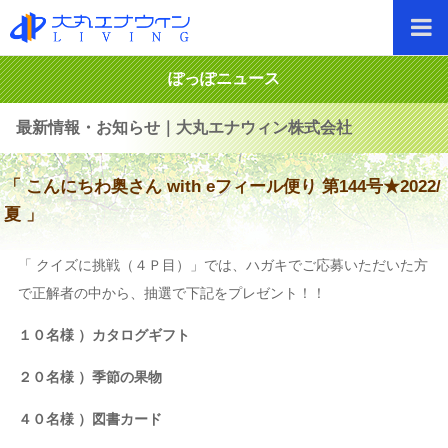
ぽっぽニュース
最新情報・お知らせ｜大丸エナウィン株式会社
「 こんにちわ奥さん with eフィール便り 第144号★2022/
夏 」
「 クイズに挑戦（４Ｐ目）」では、ハガキでご応募いただいた方
で正解者の中から、抽選で下記をプレゼント！！
１０名様 ）カタログギフト
２０名様 ）季節の果物
４０名様 ）図書カード