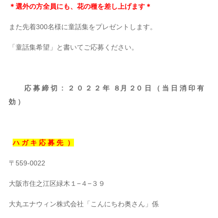
＊選外の方全員にも、花の種を差し上げます＊
また先着300名様に童話集をプレゼントします。
「童話集希望」と書いてご応募ください。
応 募 締 切 : ２ ０ ２ ２ 年 ８月 ２０ 日 （ 当 日 消 印 有
効 ）
ハ ガ キ 応 募 先 ）
〒559-0022
大阪市住之江区緑木１−４−３９
大丸エナウィン株式会社「こんにちわ奥さん」係