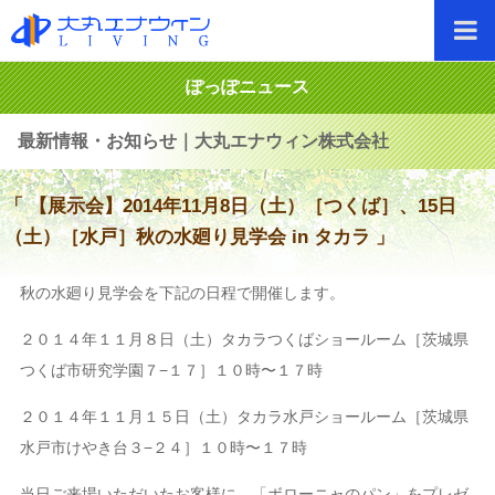
ぽっぽニュース
最新情報・お知らせ｜大丸エナウィン株式会社
「 【展示会】2014年11月8日（土）［つくば］、15日
（土）［水戸］秋の水廻り見学会 in タカラ 」
秋の水廻り見学会を下記の日程で開催します。
２０１４年１１月８日（土）タカラつくばショールーム［茨城県
つくば市研究学園７−１７］１０時〜１７時
２０１４年１１月１５日（土）タカラ水戸ショールーム［茨城県
水戸市けやき台３−２４］１０時〜１７時
当日ご来場いただいたお客様に、「ボローニャのパン」をプレゼ