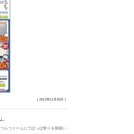
［ 2011年11月30日 ］
」
はつらつドームにてぽっぽ祭りを開催い